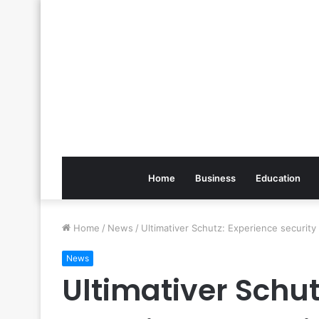
Home
Business
Education
Home
/
News
/
Ultimativer Schutz: Experience security 
News
Ultimativer Schut