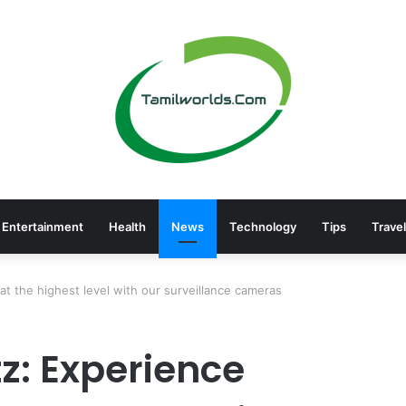
Entertainment
Health
News
Technology
Tips
Travel
at the highest level with our surveillance cameras
z: Experience