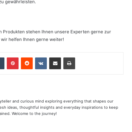
 zu gewährleisten.
n Produkten stehen Ihnen unsere Experten gerne zur
 wir helfen Ihnen gerne weiter!
dIn
Tumblr
Pinterest
Reddit
VKontakte
Share via Email
Print
yteller and curious mind exploring everything that shapes our
resh ideas, thoughtful insights and everyday inspirations to keep
ained. Welcome to the journey!