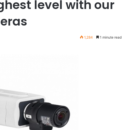
ghest level with our
meras
1,284
1 minute read