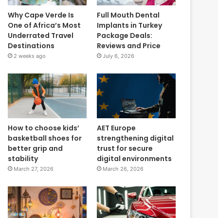
Why Cape Verde Is
Full Mouth Dental
One of Africa’s Most
Implants in Turkey
Underrated Travel
Package Deals:
Destinations
Reviews and Price
2 weeks ago
July 6, 2026
How to choose kids’
AET Europe
basketball shoes for
strengthening digital
better grip and
trust for secure
stability
digital environments
March 27, 2026
March 26, 2026